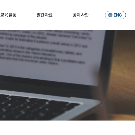
교육활동
발간자료
공지사항
ENG
소개
JER
공지사항
학부생
Working paper
포토갤러리
대학원생