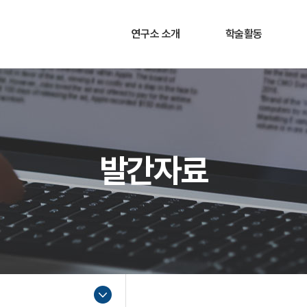
연구소 소개
학술활동
연구소장 인사말
소개
연구목표 및 목적
학술대회
주요활동
세미나
발간자료
연구소 연혁
조직도
찾아오시는 길