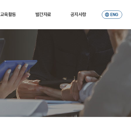
교육활동
발간자료
공지사항
ENG
소개
JER
공지사항
학부생
Working paper
포토갤러리
대학원생