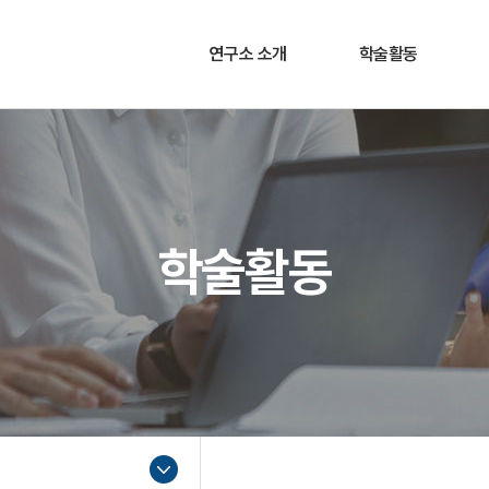
연구소 소개
학술활동
연구소장 인사말
소개
연구목표 및 목적
학술대회
주요활동
세미나
학술활동
연구소 연혁
조직도
찾아오시는 길