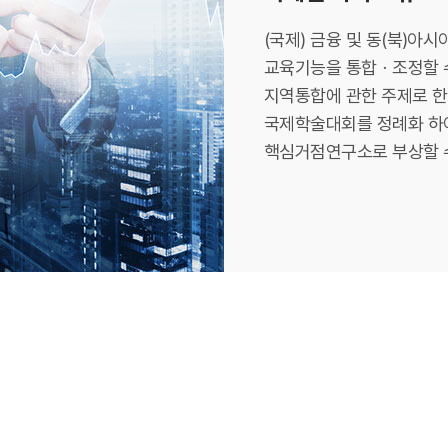
(국제) 금융 및 동(북)아
교육기능을 통합ㆍ조정할 수
지역통합에 관한 주제로 
국제학술대회를 정례화 하여
핵심거점연구소로 부상할 수