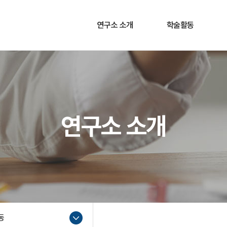
연구소 소개
학술활동
연구소장 인사말
소개
연구목표 및 목적
학술대회
주요활동
세미나
연구소 소개
연구소 연혁
조직도
찾아오시는 길
동