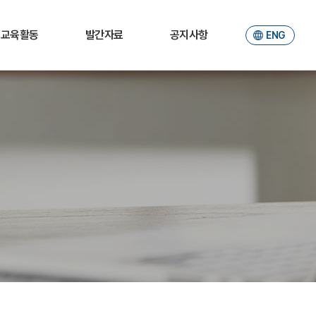
교육활동
발간자료
공지사항
ENG
소개
JER
공지사항
학부생
Working paper
포토갤러리
대학원생