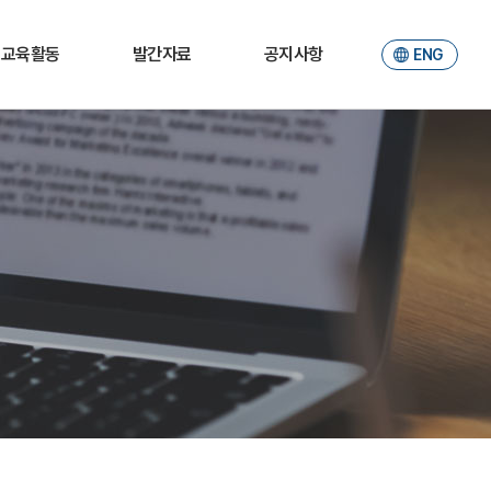
교육활동
발간자료
공지사항
ENG
소개
JER
공지사항
학부생
Working paper
포토갤러리
대학원생