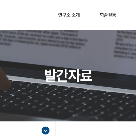
연구소 소개
학술활동
연구소장 인사말
소개
연구목표 및 목적
학술대회
주요활동
세미나
발간자료
연구소 연혁
조직도
찾아오시는 길